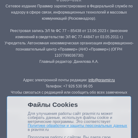
© 2003—2026.
Сетевое издание Правмир зарегистрировано в Федеральной службе по
надзору в сфере связи, информационных технологий и массовых
коммуникаций (Роскомнадзор).
Реестровая запись ЭЛ № ФС 77 – 85438 от 13.06.2023 г. (внесение
изменений в свидетельство ЭЛ ФС 77-44847 от 03.05.2011 г.)
Учредитель: Автономная некоммерческая организация информационно-
познавательный центр «Правмир» (АНО «Правмир») (ОГРН
1107799036730)
Главный редактор: Данилова А.А.
Адрес электронной почты редакции:
info@pravmir.ru
Телефон: +7 926 530 96 05
Чтобы связаться с редакцией или сообщить обо всех замеченных
ошибках, воспользуйтесь
формой обратной связи
.
Файлы Cookies
Републикация материалов сайта в печатных изданиях (книгах, прессе)
Для улучшения работы сайт pravmir.ru может
возможна только с письменного разрешения редакции.
собирать данные, используя файлы cookie и
метрические программы. Это соответствует
Политике обработки и защиты персональных данных
в pravmir.ru
Продолжая работу с сайтом, Вы даете свое