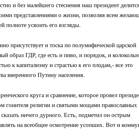
стно и без малейшего стеснения наш президент делитс
оими представлениями о жизни, позволяя всем желаю
ей полноте усвоить его взгляды.
нно присутствует и тоска по полумифической царской
лый образ ГДР, где есть и пиво, и порядок, и колоколь
тью к капитализму и страстью к его плодам,- все это
ва вверенного Путину населения.
ренческого круга и сравнение, которое провел президе
ом гонителя религии и святыми мощами православных
л сказать ничего дурного. Есть, подметил он острым
ставлять на всеобщее осмотрение усопших. Вот и комм