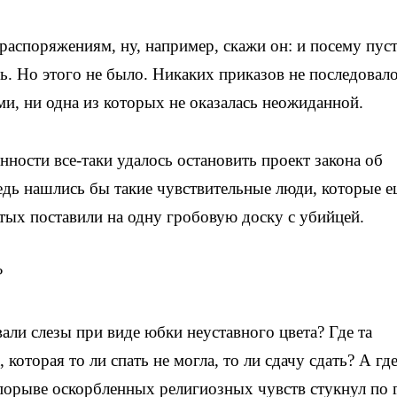
распоряжениям, ну, например, скажи он: и посему пус
сь. Но этого не было. Никаких приказов не последовало
и, ни одна из которых не оказалась неожиданной.
ности все-таки удалось остановить проект закона об
едь нашлись бы такие чувствительные люди, которые 
ятых поставили на одну гробовую доску с убийцей.
?
али слезы при виде юбки неуставного цвета? Где та
оторая то ли спать не могла, то ли сдачу сдать? А где
в порыве оскорбленных религиозных чувств стукнул по 