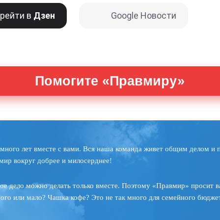
рейти в
Дзен
Google Новости
Помогите «Правмиру»
много лет вместе с вами. Вся наша команда живет общим делом и 
мир вокруг добрее и милосерднее!
ое дело можно делать только вместе. Поэтому «Правмир» просит в
ного или мало? Чашка кофе? Это не так много для семейного бюджет