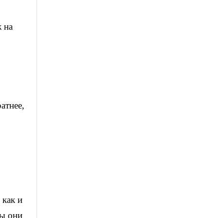
 на
атнее,
 как и
бы они