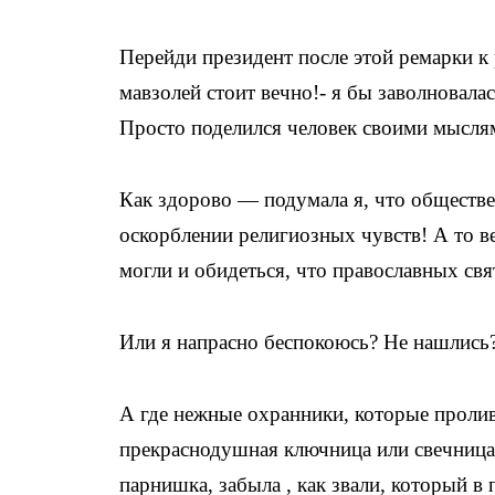
Перейди президент после этой ремарки к 
мавзолей стоит вечно!- я бы заволновала
Просто поделился человек своими мыслям
Как здорово — подумала я, что обществен
оскорблении религиозных чувств! А то в
могли и обидеться, что православных св
Или я напрасно беспокоюсь? Не нашлись
А где нежные охранники, которые пролив
прекраснодушная ключница или свечница, к
парнишка, забыла , как звали, который 