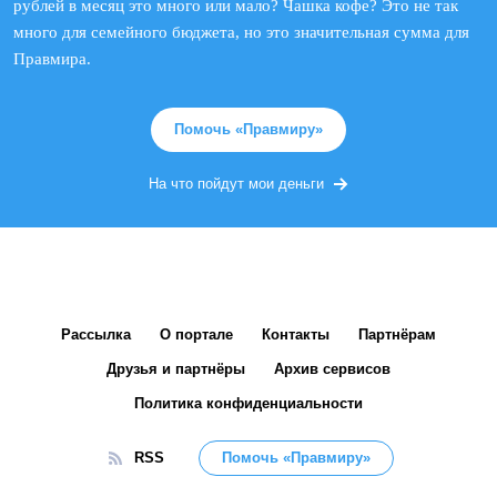
рублей в месяц это много или мало? Чашка кофе? Это не так
много для семейного бюджета, но это значительная сумма для
Правмира.
Помочь «Правмиру»
На что пойдут мои деньги
Рассылка
О портале
Контакты
Партнёрам
Друзья и партнёры
Архив сервисов
Политика конфиденциальности
RSS
Помочь «Правмиру»