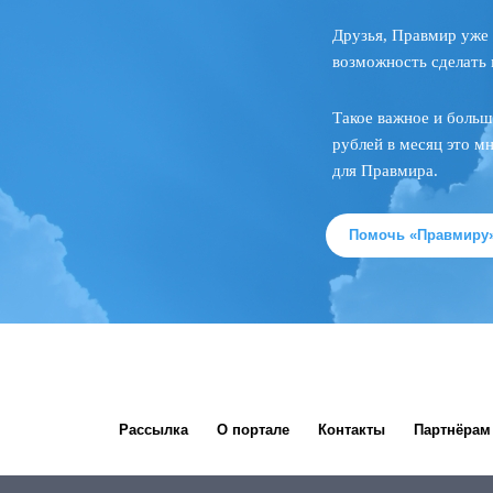
Друзья, Правмир уже 
возможность сделать 
Такое важное и больш
рублей в месяц это м
для Правмира.
Помочь «Правмиру
Рассылка
О портале
Контакты
Партнёрам