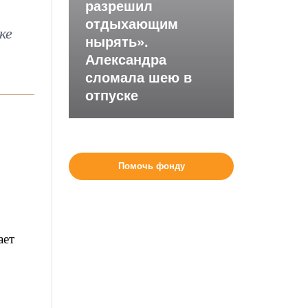
разрешил
отдыхающим
ке
нырять».
Александра
сломала шею в
отпуске
Помочь фонду
ает