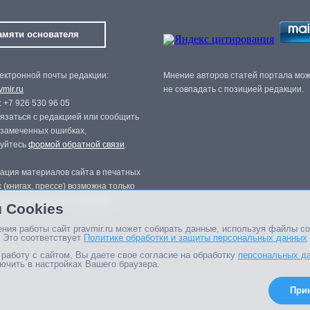
амяти основателя
ектронной почты редакции:
Мнение авторов статей портала мо
mir.ru
не совпадать с позицией редакции.
 +7 926 530 96 05
язаться с редакцией или сообщить
 замеченных ошибках,
зуйтесь
формой обратной связи
.
ация материалов сайта в печатных
 (книгах, прессе) возможна только
нного разрешения редакции.
 Cookies
ния работы сайт pravmir.ru может собирать данные, используя файлы co
 Это соответствует
Политике обработки и защиты персональных данных
работу с сайтом, Вы даете свое согласие на обработку
персональных д
ючить в настройках Вашего браузера.
При