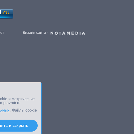
жет
Дизайн сайта -
okie и метрические
в pravmir.ru
анных
. Файлы cookie
нять и закрыть