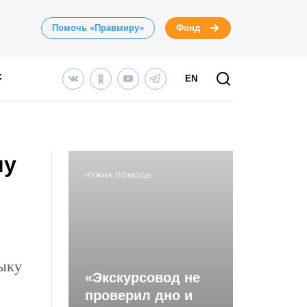
Помочь «Правмиру»
Фонд
EN
му
НУЖНА ПОМОЩЬ
зыку
«Экскурсовод не
проверил дно и