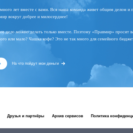
много лет вместе с вами. Вся наша команда живет общим делом и 
мир вокруг добрее и милосерднее!
ое дело можно делать только вместе. Поэтому «Правмир» просит в
ного или мало? Чашка кофе? Это не так много для семейного бюджет
»
На что пойдут мои деньги
Друзья и партнёры
Архив сервисов
Политика конфиденц