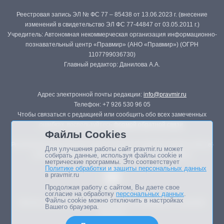
Реестровая запись ЭЛ № ФС 77 – 85438 от 13.06.2023 г. (внесение
изменений в свидетельство ЭЛ ФС 77-44847 от 03.05.2011 г.)
Учредитель: Автономная некоммерческая организация информационно-
познавательный центр «Правмир» (АНО «Правмир») (ОГРН
1107799036730)
Главный редактор: Данилова А.А.
Адрес электронной почты редакции:
info@pravmir.ru
Телефон: +7 926 530 96 05
Чтобы связаться с редакцией или сообщить обо всех замеченных
ошибках, воспользуйтесь
формой обратной связи
.
Файлы Cookies
Републикация материалов сайта в печатных изданиях (книгах, прессе)
Для улучшения работы сайт pravmir.ru может
возможна только с письменного разрешения редакции.
собирать данные, используя файлы cookie и
метрические программы. Это соответствует
Политике обработки и защиты персональных данных
в pravmir.ru
Продолжая работу с сайтом, Вы даете свое
согласие на обработку
персональных данных
.
Файлы cookie можно отключить в настройках
Мнение авторов статей портала может не совпадать с позицией
Вашего браузера.
редакции.