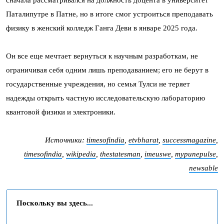
сначала рассматривался на должность доцента в университет
Паталипутре в Патне, но в итоге смог устроиться преподавать
физику в женский колледж Ганга Деви в январе 2025 года.
Он все еще мечтает вернуться к научным разработкам, не
ограничивая себя одним лишь преподаванием; его не берут в
государственные учреждения, но семья Тулси не теряет
надежды открыть частную исследовательскую лабораторию
квантовой физики и электроники.
Источники:
timesofindia
,
etvbharat
,
successmagazine
,
timesofindia
,
wikipedia
,
thestatesman
,
imeuswe
,
mypunepulse
,
newsable
Поскольку вы здесь...