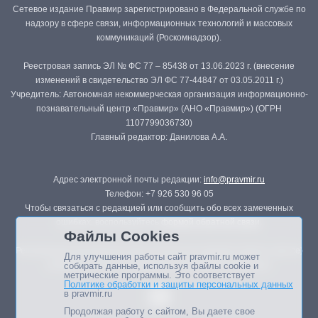
Сетевое издание Правмир зарегистрировано в Федеральной службе по
надзору в сфере связи, информационных технологий и массовых
коммуникаций (Роскомнадзор).
Реестровая запись ЭЛ № ФС 77 – 85438 от 13.06.2023 г. (внесение
изменений в свидетельство ЭЛ ФС 77-44847 от 03.05.2011 г.)
Учредитель: Автономная некоммерческая организация информационно-
познавательный центр «Правмир» (АНО «Правмир») (ОГРН
1107799036730)
Главный редактор: Данилова А.А.
Адрес электронной почты редакции:
info@pravmir.ru
Телефон: +7 926 530 96 05
Чтобы связаться с редакцией или сообщить обо всех замеченных
ошибках, воспользуйтесь
формой обратной связи
.
Файлы Cookies
Републикация материалов сайта в печатных изданиях (книгах, прессе)
Для улучшения работы сайт pravmir.ru может
возможна только с письменного разрешения редакции.
собирать данные, используя файлы cookie и
метрические программы. Это соответствует
Политике обработки и защиты персональных данных
в pravmir.ru
Продолжая работу с сайтом, Вы даете свое