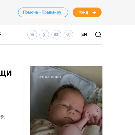
Помочь «Правмиру»
Фонд
EN
ощи
НУЖНА ПОМОЩЬ
й.