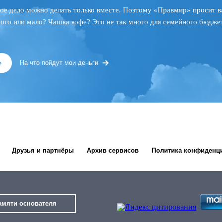
ое дело можно делать только вместе. Поэтому «Правмир» просит в
ного или мало? Чашка кофе? Это не так много для семейного бюджет
»
На что пойдут мои деньги
Друзья и партнёры
Архив сервисов
Политика конфиденц
амяти основателя