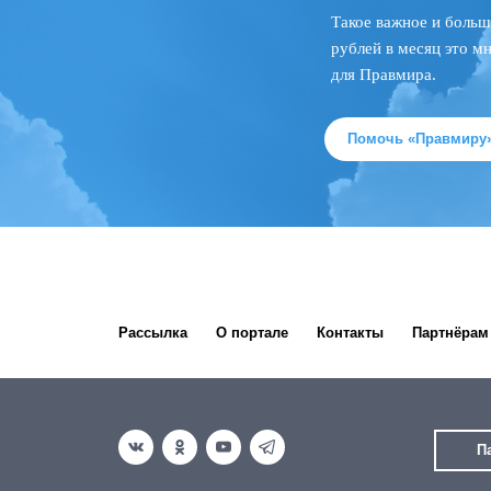
Такое важное и больш
рублей в месяц это м
для Правмира.
Помочь «Правмиру
Рассылка
О портале
Контакты
Партнёрам
П