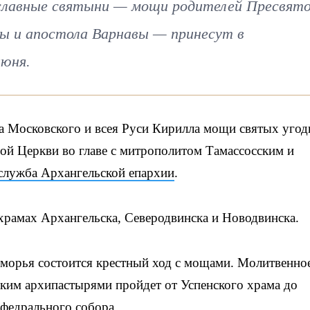
ославные святыни — мощи родителей Пресвят
ы и апостола Варнавы — принесут в
июня.
 Московского и всея Руси Кирилла мощи святых угод
ой Церкви во главе с митрополитом Тамассосским и
служба Архангельской епархии
.
храмах Архангельска, Северодвинска и Новодвинска.
Поморья состоится крестный ход с мощами. Молитвенно
рским архипастырями пройдет от Успенского храма до
федрального собора.