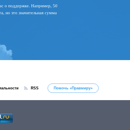
ас о поддержке. Например, 50
а, но это значительная сумма
иальности
RSS
Помочь «Правмиру»