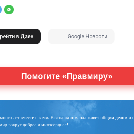
рейти в
Дзен
Google Новости
Помогите «Правмиру»
много лет вместе с вами. Вся наша команда живет общим делом и 
мир вокруг добрее и милосерднее!