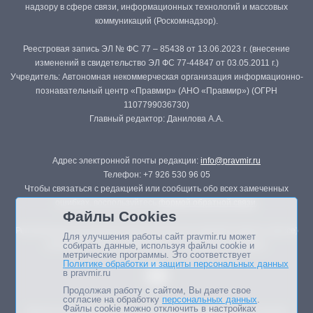
надзору в сфере связи, информационных технологий и массовых
коммуникаций (Роскомнадзор).
Реестровая запись ЭЛ № ФС 77 – 85438 от 13.06.2023 г. (внесение
изменений в свидетельство ЭЛ ФС 77-44847 от 03.05.2011 г.)
Учредитель: Автономная некоммерческая организация информационно-
познавательный центр «Правмир» (АНО «Правмир») (ОГРН
1107799036730)
Главный редактор: Данилова А.А.
Адрес электронной почты редакции:
info@pravmir.ru
Телефон: +7 926 530 96 05
Чтобы связаться с редакцией или сообщить обо всех замеченных
ошибках, воспользуйтесь
формой обратной связи
.
Файлы Cookies
Републикация материалов сайта в печатных изданиях (книгах, прессе)
Для улучшения работы сайт pravmir.ru может
возможна только с письменного разрешения редакции.
собирать данные, используя файлы cookie и
метрические программы. Это соответствует
Политике обработки и защиты персональных данных
в pravmir.ru
Продолжая работу с сайтом, Вы даете свое
согласие на обработку
персональных данных
.
Файлы cookie можно отключить в настройках
Мнение авторов статей портала может не совпадать с позицией