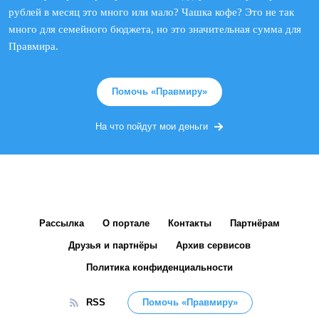
рублей в месяц это много или мало? Чашка кофе? Это не так
много для семейного бюджета, но это значительная сумма для
Правмира.
Помочь «Правмиру»
На что пойдут мои деньги
Рассылка
О портале
Контакты
Партнёрам
Друзья и партнёры
Архив сервисов
Политика конфиденциальности
RSS
Помочь «Правмиру»