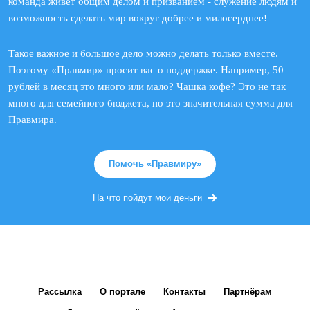
команда живет общим делом и призванием - служение людям и
возможность сделать мир вокруг добрее и милосерднее!
Такое важное и большое дело можно делать только вместе.
Поэтому «Правмир» просит вас о поддержке. Например, 50
рублей в месяц это много или мало? Чашка кофе? Это не так
много для семейного бюджета, но это значительная сумма для
Правмира.
Помочь «Правмиру»
На что пойдут мои деньги
Рассылка
О портале
Контакты
Партнёрам