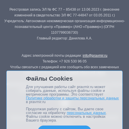
Реестровая запись ЭЛ № ФС 77 – 85438 от 13.06.2023 г. (внесение
изменений в свидетельство ЭЛ ФС 77-44847 от 03.05.2011 г.)
Учредитель: Автономная некоммерческая организация информационно-
познавательный центр «Правмир» (АНО «Правмир») (ОГРН
1107799036730)
Главный редактор: Данилова А.А.
Адрес электронной почты редакции:
info@pravmir.ru
Телефон: +7 926 530 96 05
Чтобы связаться с редакцией или сообщить обо всех замеченных
ошибках, воспользуйтесь
формой обратной связи
.
Файлы Cookies
Републикация материалов сайта в печатных изданиях (книгах, прессе)
Для улучшения работы сайт pravmir.ru может
возможна только с письменного разрешения редакции.
собирать данные, используя файлы cookie и
метрические программы. Это соответствует
Политике обработки и защиты персональных данных
в pravmir.ru
Продолжая работу с сайтом, Вы даете свое
согласие на обработку
персональных данных
.
Файлы cookie можно отключить в настройках
Мнение авторов статей портала может не совпадать с позицией
Вашего браузера.
редакции.