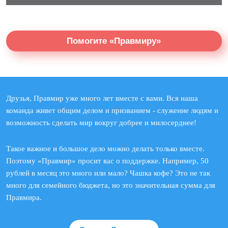
Помогите «Правмиру»
Друзья, Правмир уже много лет вместе с вами. Вся наша
команда живет общим делом и призванием - служение людям и
возможность сделать мир вокруг добрее и милосерднее!
Такое важное и большое дело можно делать только вместе.
Поэтому «Правмир» просит вас о поддержке. Например, 50
рублей в месяц это много или мало? Чашка кофе? Это не так
много для семейного бюджета, но это значительная сумма для
Правмира.