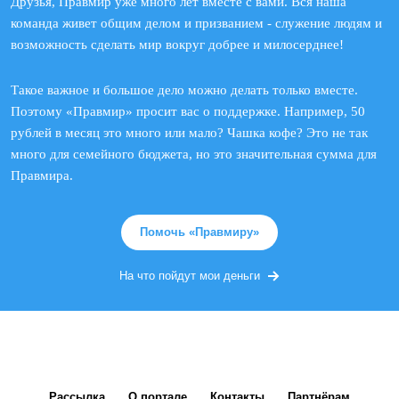
Друзья, Правмир уже много лет вместе с вами. Вся наша
команда живет общим делом и призванием - служение людям и
возможность сделать мир вокруг добрее и милосерднее!
Такое важное и большое дело можно делать только вместе.
Поэтому «Правмир» просит вас о поддержке. Например, 50
рублей в месяц это много или мало? Чашка кофе? Это не так
много для семейного бюджета, но это значительная сумма для
Правмира.
Помочь «Правмиру»
На что пойдут мои деньги
Рассылка
О портале
Контакты
Партнёрам