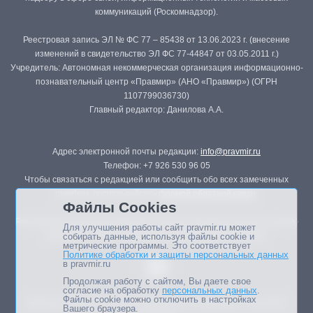
коммуникаций (Роскомнадзор).
Реестровая запись ЭЛ № ФС 77 – 85438 от 13.06.2023 г. (внесение
изменений в свидетельство ЭЛ ФС 77-44847 от 03.05.2011 г.)
Учредитель: Автономная некоммерческая организация информационно-
познавательный центр «Правмир» (АНО «Правмир») (ОГРН
1107799036730)
Главный редактор: Данилова А.А.
Адрес электронной почты редакции:
info@pravmir.ru
Телефон: +7 926 530 96 05
Чтобы связаться с редакцией или сообщить обо всех замеченных
ошибках, воспользуйтесь
формой обратной связи
.
Файлы Cookies
Републикация материалов сайта в печатных изданиях (книгах, прессе)
Для улучшения работы сайт pravmir.ru может
возможна только с письменного разрешения редакции.
собирать данные, используя файлы cookie и
метрические программы. Это соответствует
Политике обработки и защиты персональных данных
в pravmir.ru
Продолжая работу с сайтом, Вы даете свое
согласие на обработку
персональных данных
.
Файлы cookie можно отключить в настройках
Мнение авторов статей портала может не совпадать с позицией
Вашего браузера.