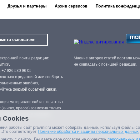
Друзья и партнёры
Архив сервисов
Политика конфиденц
амяти основателя
ектронной почты редакции:
Мнение авторов статей портала мо
mir.ru
не совпадать с позицией редакции.
 +7 926 530 96 05
язаться с редакцией или сообщить
 замеченных ошибках,
зуйтесь
формой обратной связи
.
ация материалов сайта в печатных
 (книгах, прессе) возможна только
нного разрешения редакции.
 Cookies
ния работы сайт pravmir.ru может собирать данные, используя файлы co
 Это соответствует
Политике обработки и защиты персональных данных
работу с сайтом, Вы даете свое согласие на обработку
персональных д