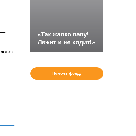
я —
«Так жалко папу!
Лежит и не ходит!»
еловек
Помочь фонду