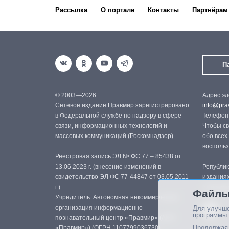
Рассылка
О портале
Контакты
Партнёрам
П
© 2003—2026.
Адрес эл
Сетевое издание Правмир зарегистрировано
info@prav
в Федеральной службе по надзору в сфере
Телефон:
связи, информационных технологий и
Чтобы св
массовых коммуникаций (Роскомнадзор).
обо всех
восполь
Реестровая запись ЭЛ № ФС 77 – 85438 от
13.06.2023 г. (внесение изменений в
Републик
свидетельство ЭЛ ФС 77-44847 от 03.05.2011
изданиях
г.)
с письме
Файлы
Учредитель: Автономная некоммерческая
организация информационно-
Для улучше
программы.
познавательный центр «Правмир» (АНО
Продолжая 
«Правмир») (ОГРН 1107799036730)