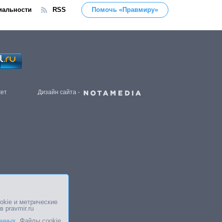
иальности
RSS
Помочь «Правмиру»
жет
Дизайн сайта -
okie и метрические
в pravmir.ru
анных
. Файлы cookie