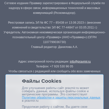
Сетевое издание Правмир зарегистрировано в Федеральной службе по
надзору в сфере связи, информационных технологий и массовых
коммуникаций (Роскомнадзор).
Реестровая запись ЭЛ № ФС 77 – 85438 от 13.06.2023 г. (внесение
изменений в свидетельство ЭЛ ФС 77-44847 от 03.05.2011 г.)
Учредитель: Автономная некоммерческая организация информационно-
познавательный центр «Правмир» (АНО «Правмир») (ОГРН
1107799036730)
Главный редактор: Данилова А.А.
Адрес электронной почты редакции:
info@pravmir.ru
Телефон: +7 926 530 96 05
Чтобы связаться с редакцией или сообщить обо всех замеченных
ошибках, воспользуйтесь
формой обратной связи
.
Файлы Cookies
Републикация материалов сайта в печатных изданиях (книгах, прессе)
Для улучшения работы сайт pravmir.ru может
возможна только с письменного разрешения редакции.
собирать данные, используя файлы cookie и
метрические программы. Это соответствует
Политике обработки и защиты персональных данных
в pravmir.ru
Продолжая работу с сайтом, Вы даете свое