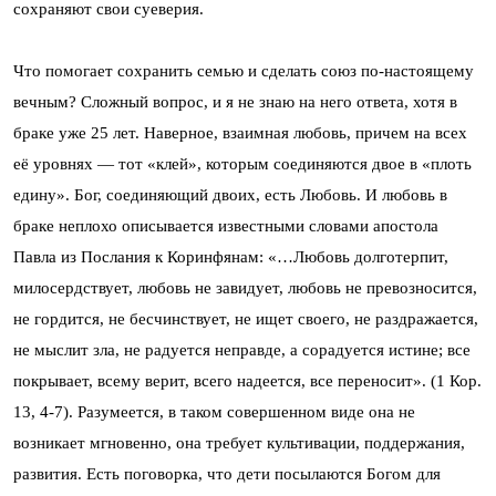
сохраняют свои суеверия.
Что помогает сохранить семью и сделать союз по-настоящему
вечным? Сложный вопрос, и я не знаю на него ответа, хотя в
браке уже 25 лет. Наверное, взаимная любовь, причем на всех
её уровнях — тот «клей», которым соединяются двое в «плоть
едину». Бог, соединяющий двоих, есть Любовь. И любовь в
браке неплохо описывается известными словами апостола
Павла из Послания к Коринфянам: «…Любовь долготерпит,
милосердствует, любовь не завидует, любовь не превозносится,
не гордится, не бесчинствует, не ищет своего, не раздражается,
не мыслит зла, не радуется неправде, а сорадуется истине; все
покрывает, всему верит, всего надеется, все переносит». (1 Кор.
13, 4-7). Разумеется, в таком совершенном виде она не
возникает мгновенно, она требует культивации, поддержания,
развития. Есть поговорка, что дети посылаются Богом для