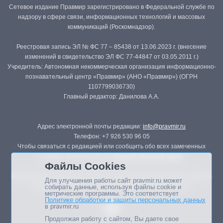
Сетевое издание Правмир зарегистрировано в Федеральной службе по
надзору в сфере связи, информационных технологий и массовых
коммуникаций (Роскомнадзор).
Реестровая запись ЭЛ № ФС 77 – 85438 от 13.06.2023 г. (внесение
изменений в свидетельство ЭЛ ФС 77-44847 от 03.05.2011 г.)
Учредитель: Автономная некоммерческая организация информационно-
познавательный центр «Правмир» (АНО «Правмир») (ОГРН
1107799036730)
Главный редактор: Данилова А.А.
Адрес электронной почты редакции:
info@pravmir.ru
Телефон: +7 926 530 96 05
Чтобы связаться с редакцией или сообщить обо всех замеченных
ошибках, воспользуйтесь
формой обратной связи
.
Файлы Cookies
Републикация материалов сайта в печатных изданиях (книгах, прессе)
Для улучшения работы сайт pravmir.ru может
возможна только с письменного разрешения редакции.
собирать данные, используя файлы cookie и
метрические программы. Это соответствует
Политике обработки и защиты персональных данных
в pravmir.ru
Продолжая работу с сайтом, Вы даете свое