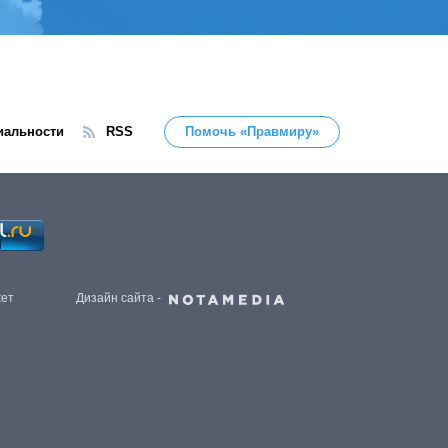
иальности
RSS
Помочь «Правмиру»
жет
Дизайн сайта -