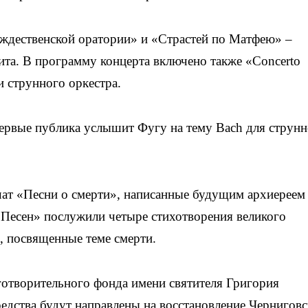
ождественской оратории» и «Страстей по Матфею» –
та. В программу концерта включено также «Concerto
и струнного оркестра.
первые публика услышит Фугу на тему Bach для струн
ат «Песни о смерти», написанные будущим архиереем 
«Песен» послужили четыре стихотворения великого
, посвященные теме смерти.
готворительного фонда имени святителя Григория
едства будут направлены на восстановление Черниговс