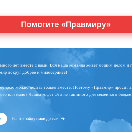
Помогите «Правмиру»
много лет вместе с вами. Вся наша команда живет общим делом и 
мир вокруг добрее и милосерднее!
ое дело можно делать только вместе. Поэтому «Правмир» просит в
ного или мало? Чашка кофе? Это не так много для семейного бюджет
»
На что пойдут мои деньги