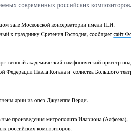
няемых современных российских композиторов
ом зале Московской консерватории имени П.И.
нный к празднику Сретения Господня, сообщает
сайт Ф
арственный академический симфонический оркестр под
ой Федерации Павла Когана и солистка Большого теат
лнены арии из опер Джузеппе Верди.
ьные произведения митрополита Илариона (Алфеева),
ых российских композиторов.