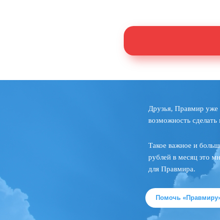
Друзья, Правмир уже 
возможность сделать 
Такое важное и больш
рублей в месяц это м
для Правмира.
Помочь «Правмиру