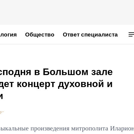
логия
Общество
Ответ специалиста
осподня в Большом зале
дет концерт духовной и
и
Р"
узыкальные произведения митрополита Иларио