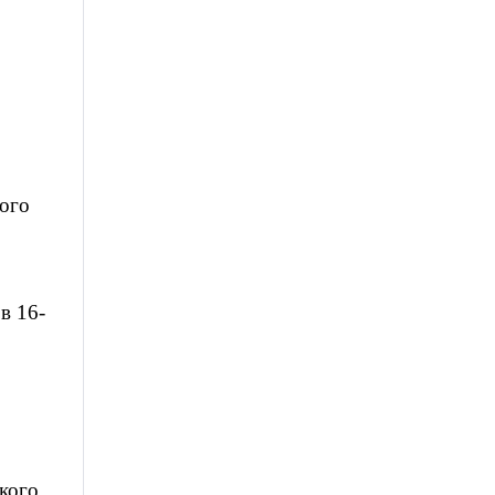
ного
в 16-
кого