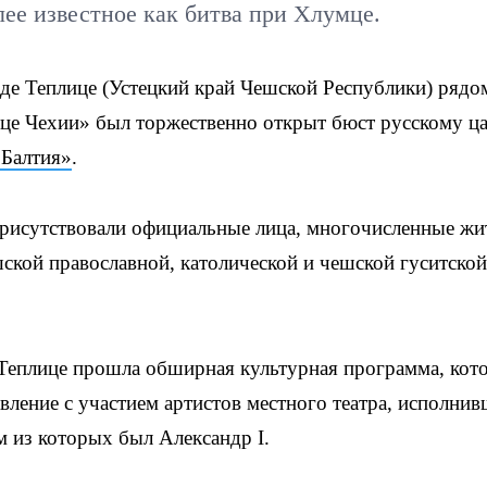
ее известное как битва при Хлумце.
де Теплице (Устецкий край Чешской Республики) рядо
ице Чехии» был торжественно открыт бюст русскому ц
«Балтия»
.
рисутствовали официальные лица, многочисленные жи
шской православной, католической и чешской гуситской
 Теплице прошла обширная культурная программа, кот
вление с участием артистов местного театра, исполни
 из которых был Александр I.