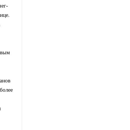
чег-
ице.
а
евым
танов
 более
я