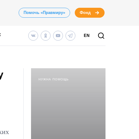
Помочь «Правмиру»
Фонд
EN
у
НУЖНА ПОМОЩЬ
ких