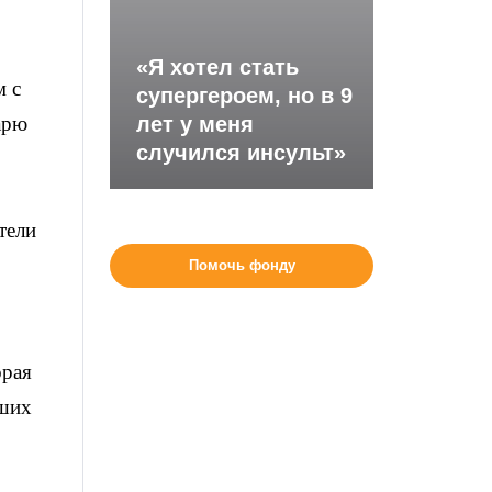
«Я хотел стать
м с
супергероем, но в 9
арю
лет у меня
случился инсульт»
тели
Помочь фонду
орая
вших