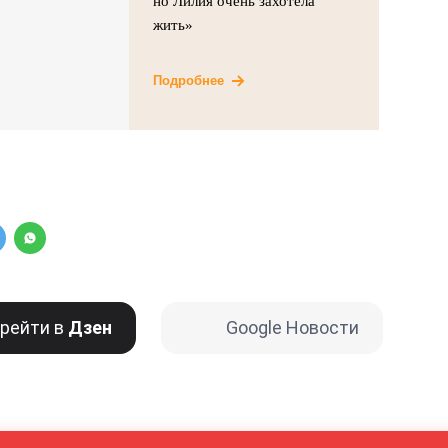
но Лилия очень захотела
жить»
Подробнее
рейти в
Дзен
Google Новости