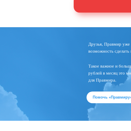
Друзья, Правмир уже 
возможность сделать 
Такое важное и больш
рублей в месяц это м
для Правмира.
Помочь «Правмиру