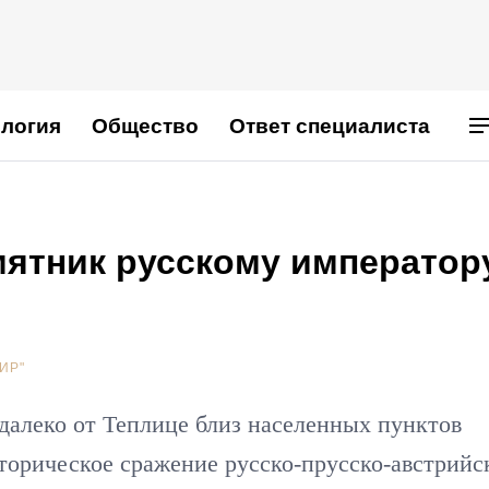
логия
Общество
Ответ специалиста
мятник русскому император
ИР"
недалеко от Теплице близ населенных пунктов
орическое сражение русско-прусско-австрийс