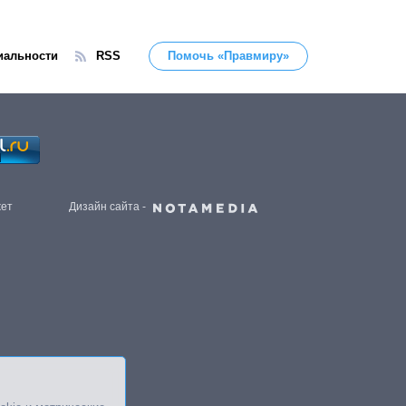
иальности
RSS
Помочь «Правмиру»
жет
Дизайн сайта -