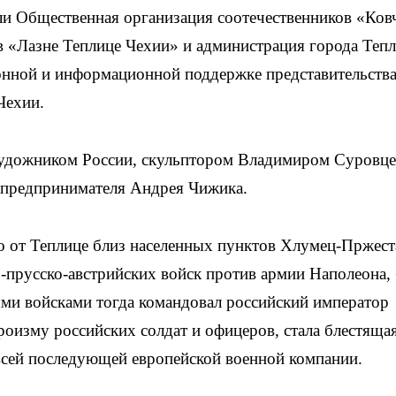
ли Общественная организация соотечественников «Ков
в «Лазне Теплице Чехии» и администрация города Тепл
нной и информационной поддержке представительств
Чехии.
художником России, скульптором Владимиром Суровц
 предпринимателя Андрея Чижика.
еко от Теплице близ населенных пунктов Хлумец-Пржес
о-прусско-австрийских войск против армии Наполеона,
ыми войсками тогда командовал российский император
роизму российских солдат и офицеров, стала блестяща
всей последующей европейской военной компании.