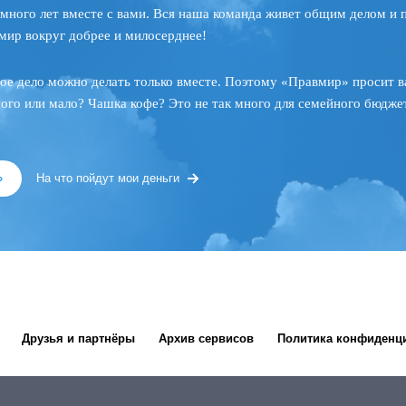
много лет вместе с вами. Вся наша команда живет общим делом и 
мир вокруг добрее и милосерднее!
ое дело можно делать только вместе. Поэтому «Правмир» просит в
ного или мало? Чашка кофе? Это не так много для семейного бюджет
»
На что пойдут мои деньги
Друзья и партнёры
Архив сервисов
Политика конфиденц