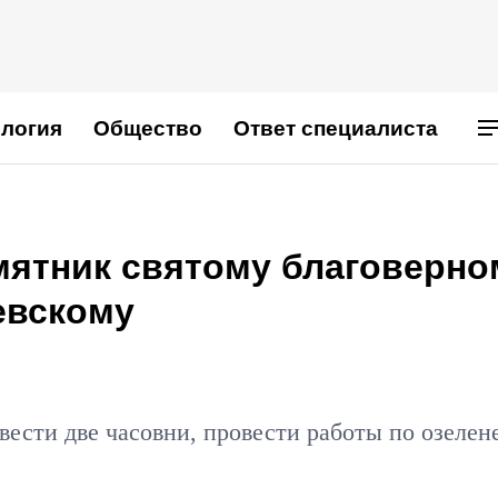
логия
Общество
Ответ специалиста
мятник святому благоверно
евскому
вести две часовни, провести работы по озелен