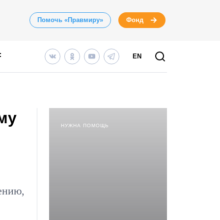
Помочь «Правмиру»
Фонд
EN
му
НУЖНА ПОМОЩЬ
ению,