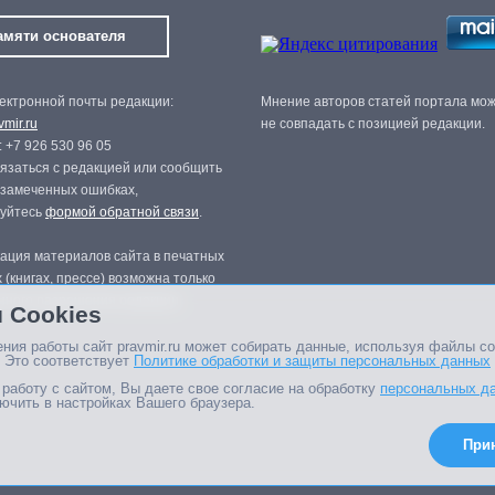
амяти основателя
ектронной почты редакции:
Мнение авторов статей портала мо
mir.ru
не совпадать с позицией редакции.
 +7 926 530 96 05
язаться с редакцией или сообщить
 замеченных ошибках,
зуйтесь
формой обратной связи
.
ация материалов сайта в печатных
 (книгах, прессе) возможна только
нного разрешения редакции.
 Cookies
ния работы сайт pravmir.ru может собирать данные, используя файлы co
 Это соответствует
Политике обработки и защиты персональных данных
работу с сайтом, Вы даете свое согласие на обработку
персональных д
ючить в настройках Вашего браузера.
При