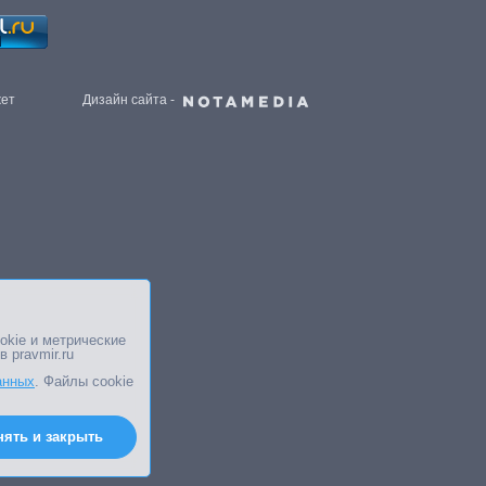
жет
Дизайн сайта -
okie и метрические
в pravmir.ru
анных
. Файлы cookie
нять и закрыть