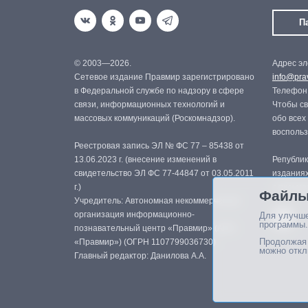
П
© 2003—2026.
Адрес эл
Сетевое издание Правмир зарегистрировано
info@prav
в Федеральной службе по надзору в сфере
Телефон:
связи, информационных технологий и
Чтобы св
массовых коммуникаций (Роскомнадзор).
обо всех
восполь
Реестровая запись ЭЛ № ФС 77 – 85438 от
13.06.2023 г. (внесение изменений в
Републик
свидетельство ЭЛ ФС 77-44847 от 03.05.2011
изданиях
г.)
с письме
Файлы
Учредитель: Автономная некоммерческая
организация информационно-
Для улучше
программы.
познавательный центр «Правмир» (АНО
Продолжая 
«Правмир») (ОГРН 1107799036730)
можно откл
Главный редактор: Данилова А.А.