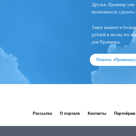
Друзья, Правмир уже 
возможность сделать 
Такое важное и больш
рублей в месяц это м
для Правмира.
Помочь «Правмиру
Рассылка
О портале
Контакты
Партнёрам