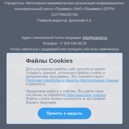
Учредитель: Автономная некоммерческая организация информационно-
познавательный центр «Правмир» (АНО «Правмир») (ОГРН
1107799036730)
Главный редактор: Данилова А.А.
Адрес электронной почты редакции:
info@pravmir.ru
Телефон: +7 926 530 96 05
Чтобы связаться с редакцией или сообщить обо всех замеченных
ошибках, воспользуйтесь
формой обратной связи
.
Файлы Cookies
Републикация материалов сайта в печатных изданиях (книгах, прессе)
Для улучшения работы сайт pravmir.ru может
возможна только с письменного разрешения редакции.
собирать данные, используя файлы cookie и
метрические программы. Это соответствует
Политике обработки и защиты персональных данных
в pravmir.ru
Продолжая работу с сайтом, Вы даете свое
согласие на обработку
персональных данных
.
Файлы cookie можно отключить в настройках
Мнение авторов статей портала может не совпадать с позицией
Вашего браузера.
редакции.
Принять и закрыть
Дизайн сайта -