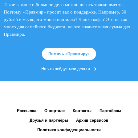
Такое важное и большое дело можно делать только вместе.
Поэтому «Правмир» просит вас о поддержке. Например, 50
рублей в месяц это много или мало? Чашка кофе? Это не так
много для семейного бюджета, но это значительная сумма для
Правмира.
Помочь «Правмиру»
На что пойдут мои деньги
Рассылка
О портале
Контакты
Партнёрам
Друзья и партнёры
Архив сервисов
Политика конфиденциальности