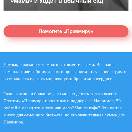
«мама» и ходит в обычный сад
Помогите «Правмиру»
Друзья, Правмир уже много лет вместе с вами. Вся наша
команда живет общим делом и призванием - служение людям и
возможность сделать мир вокруг добрее и милосерднее!
Такое важное и большое дело можно делать только вместе.
Поэтому «Правмир» просит вас о поддержке. Например, 50
рублей в месяц это много или мало? Чашка кофе? Это не так
много для семейного бюджета, но это значительная сумма для
Правмира.