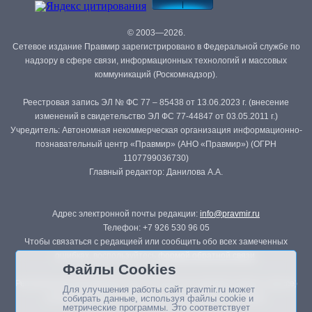
© 2003—2026.
Сетевое издание Правмир зарегистрировано в Федеральной службе по
надзору в сфере связи, информационных технологий и массовых
коммуникаций (Роскомнадзор).
Реестровая запись ЭЛ № ФС 77 – 85438 от 13.06.2023 г. (внесение
изменений в свидетельство ЭЛ ФС 77-44847 от 03.05.2011 г.)
Учредитель: Автономная некоммерческая организация информационно-
познавательный центр «Правмир» (АНО «Правмир») (ОГРН
1107799036730)
Главный редактор: Данилова А.А.
Адрес электронной почты редакции:
info@pravmir.ru
Телефон: +7 926 530 96 05
Чтобы связаться с редакцией или сообщить обо всех замеченных
ошибках, воспользуйтесь
формой обратной связи
.
Файлы Cookies
Републикация материалов сайта в печатных изданиях (книгах, прессе)
Для улучшения работы сайт pravmir.ru может
возможна только с письменного разрешения редакции.
собирать данные, используя файлы cookie и
метрические программы. Это соответствует