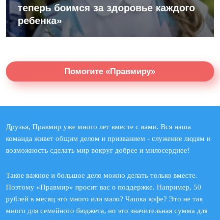
теперь боимся за здоровье каждого
ребенка»
Помогите «Правмиру»
Друзья, Правмир уже много лет вместе с вами. Вся наша
команда живет общим делом и призванием - служение людям и
возможность сделать мир вокруг добрее и милосерднее!
Такое важное и большое дело можно делать только вместе.
Поэтому «Правмир» просит вас о поддержке. Например, 50
рублей в месяц это много или мало? Чашка кофе? Это не так
много для семейного бюджета, но это значительная сумма для