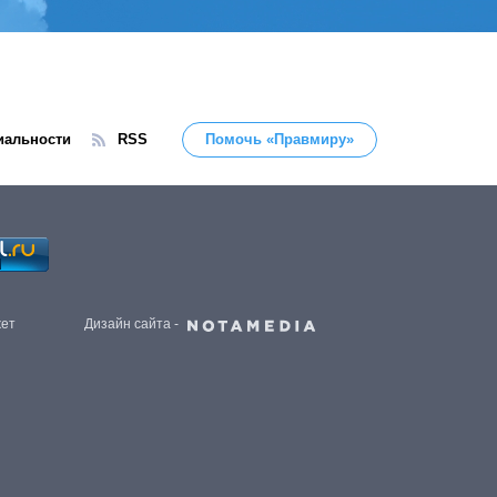
иальности
RSS
Помочь «Правмиру»
жет
Дизайн сайта -