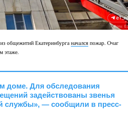
Фото: E
 из общежитий Екатеринбурга
начался
пожар. Очаг
м этаже.
ом доме. Для обследования
ещений задействованы звенья
 службы», — сообщили в пресс-