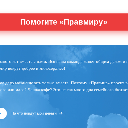
Помогите «Правмиру»
много лет вместе с вами. Вся наша команда живет общим делом и 
мир вокруг добрее и милосерднее!
ое дело можно делать только вместе. Поэтому «Правмир» просит в
ного или мало? Чашка кофе? Это не так много для семейного бюджет
»
На что пойдут мои деньги