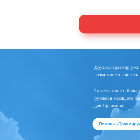
Друзья, Правмир уже 
возможность сделать 
Такое важное и больш
рублей в месяц это м
для Правмира.
Помочь «Правмиру