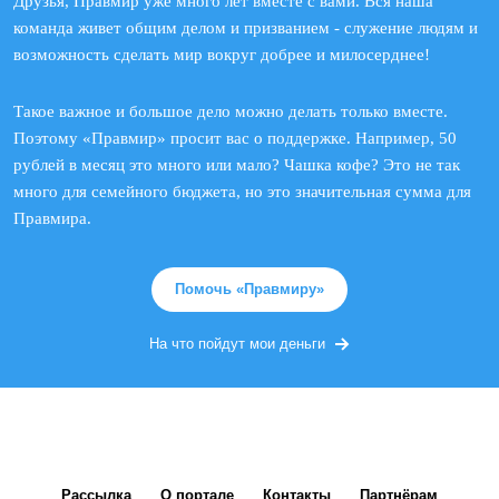
Друзья, Правмир уже много лет вместе с вами. Вся наша
команда живет общим делом и призванием - служение людям и
возможность сделать мир вокруг добрее и милосерднее!
Такое важное и большое дело можно делать только вместе.
Поэтому «Правмир» просит вас о поддержке. Например, 50
рублей в месяц это много или мало? Чашка кофе? Это не так
много для семейного бюджета, но это значительная сумма для
Правмира.
Помочь «Правмиру»
На что пойдут мои деньги
Рассылка
О портале
Контакты
Партнёрам