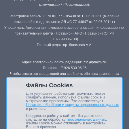
коммуникаций (Роскомнадзор).
Реестровая запись ЭЛ № ФС 77 – 85438 от 13.06.2023 г. (внесение
изменений в свидетельство ЭЛ ФС 77-44847 от 03.05.2011 г.)
Учредитель: Автономная некоммерческая организация информационно-
познавательный центр «Правмир» (АНО «Правмир») (ОГРН
1107799036730)
Главный редактор: Данилова А.А.
Адрес электронной почты редакции:
info@pravmir.ru
Телефон: +7 926 530 96 05
Чтобы связаться с редакцией или сообщить обо всех замеченных
ошибках, воспользуйтесь
формой обратной связи
.
Файлы Cookies
Републикация материалов сайта в печатных изданиях (книгах, прессе)
Для улучшения работы сайт pravmir.ru может
возможна только с письменного разрешения редакции.
собирать данные, используя файлы cookie и
метрические программы. Это соответствует
Политике обработки и защиты персональных данных
в pravmir.ru
Продолжая работу с сайтом, Вы даете свое
согласие на обработку
персональных данных
.
Файлы cookie можно отключить в настройках
Мнение авторов статей портала может не совпадать с позицией
Вашего браузера.