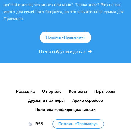
рублей в месяц это много или мало? Чашка кофе? Это не так
много для семейного бюджета, но это значительная сумма для
Правмира.
Помочь «Правмиру»
На что пойдут мои деньги
Рассылка
О портале
Контакты
Партнёрам
Друзья и партнёры
Архив сервисов
Политика конфиденциальности
RSS
Помочь «Правмиру»