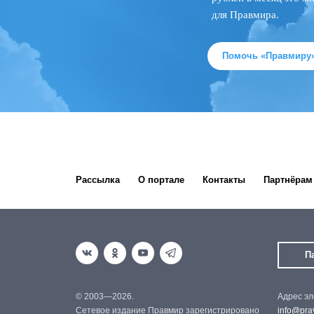
для Правмира.
Помочь «Правмиру
Рассылка
О портале
Контакты
Партнёрам
П
© 2003—2026.
Адрес эл
Сетевое издание Правмир зарегистрировано
info@prav