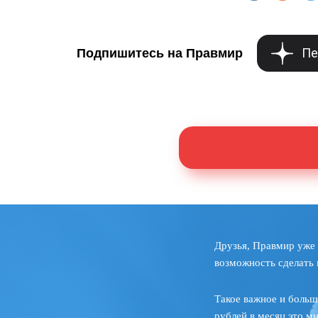
Пе
Подпишитесь на Правмир
Друзья, Правмир уже 
возможность сделать 
Такое важное и больш
рублей в месяц это м