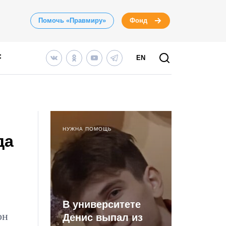
Помочь «Правмиру»
Фонд
EN
НУЖНА ПОМОЩЬ
да
В университете
он
Денис выпал из