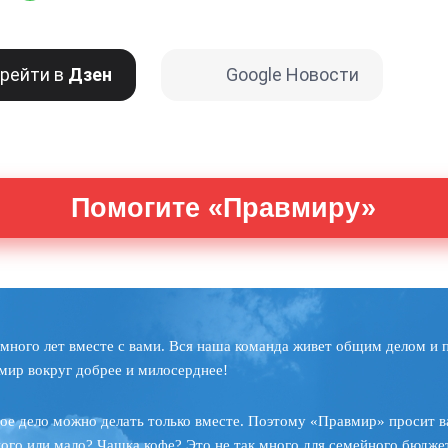
рейти в
Дзен
Google Новости
Помогите «Правмиру»
много лет вместе с вами. Вся наша команда живет общим делом и 
мир вокруг добрее и милосерднее!
ое дело можно делать только вместе. Поэтому «Правмир» просит в
ного или мало? Чашка кофе? Это не так много для семейного бюджет