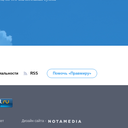
иальности
RSS
Помочь «Правмиру»
жет
Дизайн сайта -