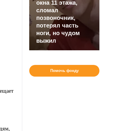
окна 11 этажа,
сломал
позвоночник,
потерял часть
ноги, но чудом
выжил
Помочь фонду
мещает
дям,