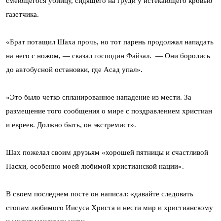
смеющегося убийцу, сидящего на груди у истекающего кровью
газетчика.
«Брат потащил Шаха прочь, но тот парень продолжал нападать
на него с ножом, — сказал господин Файзал. — Они боролись
до автобусной остановки, где Асад упал».
«Это было четко спланированное нападение из мести. За
размещение того сообщения о мире с поздравлением христиан
и евреев. Должно быть, он экстремист».
Шах пожелал своим друзьям «хорошей пятницы и счастливой
Пасхи, особенно моей любимой христианской нации».
В своем последнем посте он написал: «давайте следовать
стопам любимого Иисуса Христа и нести мир и христианскому