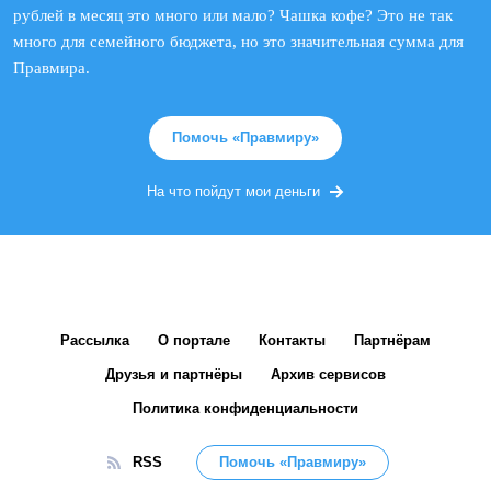
рублей в месяц это много или мало? Чашка кофе? Это не так
много для семейного бюджета, но это значительная сумма для
Правмира.
Помочь «Правмиру»
На что пойдут мои деньги
Рассылка
О портале
Контакты
Партнёрам
Друзья и партнёры
Архив сервисов
Политика конфиденциальности
RSS
Помочь «Правмиру»