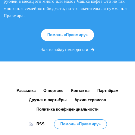
рублей в месяц это много или мало? Чашка кофе? Это не так
много для семейного бюджета, но это значительная сумма для
Правмира.
Помочь «Правмиру»
На что пойдут мои деньги
Рассылка
О портале
Контакты
Партнёрам
Друзья и партнёры
Архив сервисов
Политика конфиденциальности
RSS
Помочь «Правмиру»