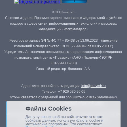
© 2003—2026.
Сетевое издание Правмир зарегистрировано в Федеральной службе по
надзору в сфере связи, информационных технологий и массовых
коммуникаций (Роскомнадзор).
Реестровая запись ЭЛ № ФС 77 – 85438 от 13.06.2023 г. (внесение
изменений в свидетельство ЭЛ ФС 77-44847 от 03.05.2011 г.)
Учредитель: Автономная некоммерческая организация информационно-
познавательный центр «Правмир» (АНО «Правмир») (ОГРН
1107799036730)
Главный редактор: Данилова А.А.
Адрес электронной почты редакции:
info@pravmir.ru
Телефон: +7 926 530 96 05
Чтобы связаться с редакцией или сообщить обо всех замеченных
ошибках, воспользуйтесь
формой обратной связи
.
Файлы Cookies
Републикация материалов сайта в печатных изданиях (книгах, прессе)
Для улучшения работы сайт pravmir.ru может
возможна только с письменного разрешения редакции.
собирать данные, используя файлы cookie и
метрические программы. Это соответствует