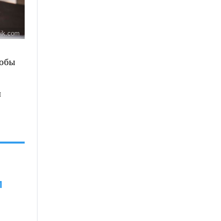
pik.com
тобы
м
м