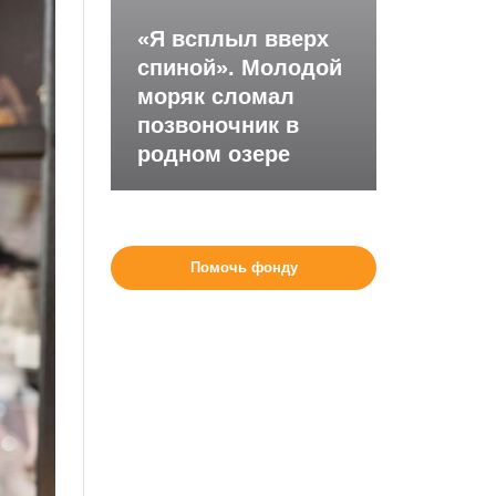
«Я всплыл вверх
спиной». Молодой
моряк сломал
позвоночник в
родном озере
Помочь фонду