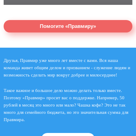
Помогите «Правмиру»
Друзья, Правмир уже много лет вместе с вами. Вся наша
команда живет общим делом и призванием - служение людям и
возможность сделать мир вокруг добрее и милосерднее!
Такое важное и большое дело можно делать только вместе.
Поэтому «Правмир» просит вас о поддержке. Например, 50
рублей в месяц это много или мало? Чашка кофе? Это не так
много для семейного бюджета, но это значительная сумма для
Правмира.