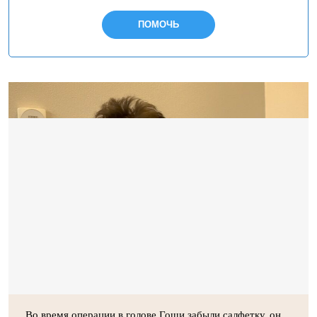
ПОМОЧЬ
Во время операции в голове Гоши забыли салфетку, он