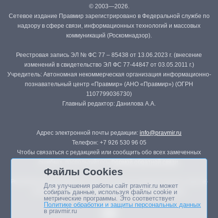
© 2003—2026.
Сетевое издание Правмир зарегистрировано в Федеральной службе по
надзору в сфере связи, информационных технологий и массовых
коммуникаций (Роскомнадзор).
Реестровая запись ЭЛ № ФС 77 – 85438 от 13.06.2023 г. (внесение
изменений в свидетельство ЭЛ ФС 77-44847 от 03.05.2011 г.)
Учредитель: Автономная некоммерческая организация информационно-
познавательный центр «Правмир» (АНО «Правмир») (ОГРН
1107799036730)
Главный редактор: Данилова А.А.
Адрес электронной почты редакции:
info@pravmir.ru
Телефон: +7 926 530 96 05
Чтобы связаться с редакцией или сообщить обо всех замеченных
ошибках, воспользуйтесь
формой обратной связи
.
Файлы Cookies
Републикация материалов сайта в печатных изданиях (книгах, прессе)
Для улучшения работы сайт pravmir.ru может
возможна только с письменного разрешения редакции.
собирать данные, используя файлы cookie и
метрические программы. Это соответствует
Политике обработки и защиты персональных данных
в pravmir.ru