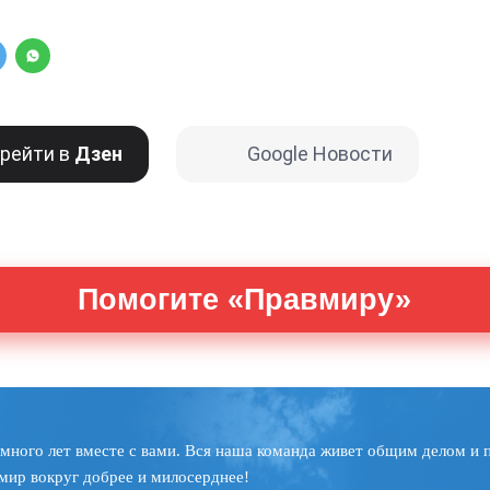
рейти в
Дзен
Google Новости
Помогите «Правмиру»
много лет вместе с вами. Вся наша команда живет общим делом и 
мир вокруг добрее и милосерднее!