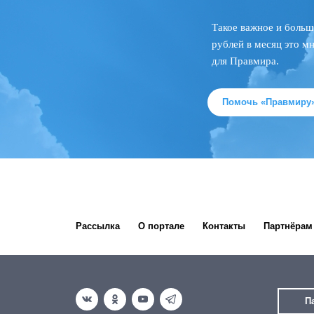
Такое важное и больш
рублей в месяц это м
для Правмира.
Помочь «Правмиру
Рассылка
О портале
Контакты
Партнёрам
П