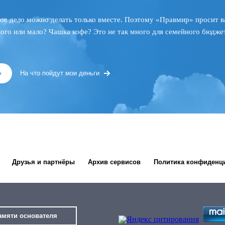
ое дело можно делать только вместе. Поэтому «Правмир» просит в
ного или мало? Чашка кофе? Это не так много для семейного бюджет
»
На что пойдут мои деньги
Друзья и партнёры
Архив сервисов
Политика конфиденц
амяти основателя