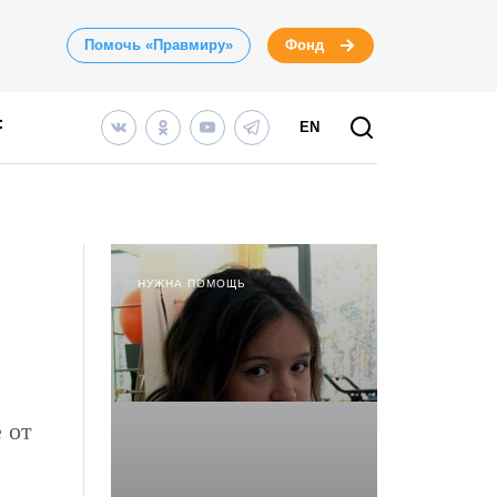
Помочь «Правмиру»
Фонд
EN
НУЖНА ПОМОЩЬ
 от