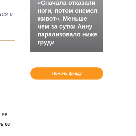
«Сначала отказали
ноги, потом онемел
ния в
живот». Меньше
чем за сутки Анну
парализовало ниже
груди
Помочь фонду
 не
ь ее