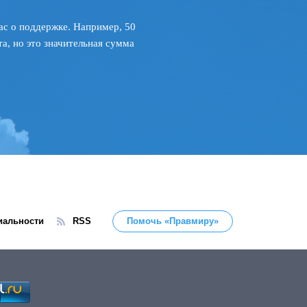
ас о поддержке. Например, 50
а, но это значительная сумма
иальности
RSS
Помочь «Правмиру»