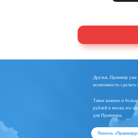
Друзья, Правмир уже 
возможность сделать 
Такое важное и больш
рублей в месяц это м
для Правмира.
Помочь «Правмиру