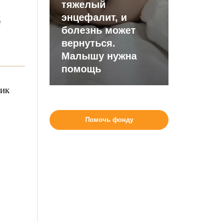
тяжелый
энцефалит, и
а
болезнь может
вернуться.
Малышу нужна
помощь
ник
Помочь фонду