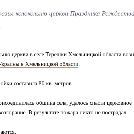
разил колокольню церкви Праздника Рождеств
.
льню церкви в селе Терешки Хмельницкой области воз
Украины в Хмельницкой области
.
йки составила 80 кв. метров.
рисоединилась община села, удалось спасти церковное
згорание. В результате пожара никто не пострадал.
ваются
.