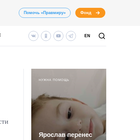
Помочь «Правмиру»
Фонд
EN
НУЖНА ПОМОЩЬ
сти
Ярослав перенес