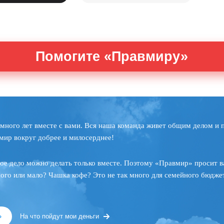
Помогите «Правмиру»
много лет вместе с вами. Вся наша команда живет общим делом и 
мир вокруг добрее и милосерднее!
ое дело можно делать только вместе. Поэтому «Правмир» просит в
ного или мало? Чашка кофе? Это не так много для семейного бюджет
»
На что пойдут мои деньги