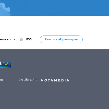
иальности
RSS
Помочь «Правмиру»
жет
Дизайн сайта -