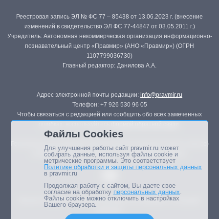
Реестровая запись ЭЛ № ФС 77 – 85438 от 13.06.2023 г. (внесение
изменений в свидетельство ЭЛ ФС 77-44847 от 03.05.2011 г.)
Учредитель: Автономная некоммерческая организация информационно-
познавательный центр «Правмир» (АНО «Правмир») (ОГРН
1107799036730)
Главный редактор: Данилова А.А.
Адрес электронной почты редакции:
info@pravmir.ru
Телефон: +7 926 530 96 05
Чтобы связаться с редакцией или сообщить обо всех замеченных
ошибках, воспользуйтесь
формой обратной связи
.
Файлы Cookies
Републикация материалов сайта в печатных изданиях (книгах, прессе)
Для улучшения работы сайт pravmir.ru может
возможна только с письменного разрешения редакции.
собирать данные, используя файлы cookie и
метрические программы. Это соответствует
Политике обработки и защиты персональных данных
в pravmir.ru
Продолжая работу с сайтом, Вы даете свое
согласие на обработку
персональных данных
.
Файлы cookie можно отключить в настройках
Мнение авторов статей портала может не совпадать с позицией
Вашего браузера.
редакции.