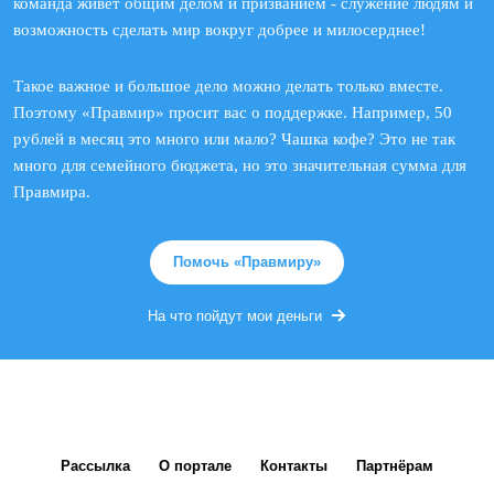
команда живет общим делом и призванием - служение людям и
возможность сделать мир вокруг добрее и милосерднее!
Такое важное и большое дело можно делать только вместе.
Поэтому «Правмир» просит вас о поддержке. Например, 50
рублей в месяц это много или мало? Чашка кофе? Это не так
много для семейного бюджета, но это значительная сумма для
Правмира.
Помочь «Правмиру»
На что пойдут мои деньги
Рассылка
О портале
Контакты
Партнёрам