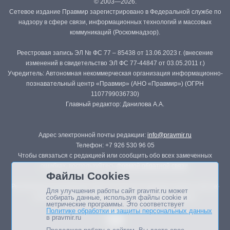
© 2003—2026.
Сетевое издание Правмир зарегистрировано в Федеральной службе по
надзору в сфере связи, информационных технологий и массовых
коммуникаций (Роскомнадзор).
Реестровая запись ЭЛ № ФС 77 – 85438 от 13.06.2023 г. (внесение
изменений в свидетельство ЭЛ ФС 77-44847 от 03.05.2011 г.)
Учредитель: Автономная некоммерческая организация информационно-
познавательный центр «Правмир» (АНО «Правмир») (ОГРН
1107799036730)
Главный редактор: Данилова А.А.
Адрес электронной почты редакции:
info@pravmir.ru
Телефон: +7 926 530 96 05
Чтобы связаться с редакцией или сообщить обо всех замеченных
ошибках, воспользуйтесь
формой обратной связи
.
Файлы Cookies
Републикация материалов сайта в печатных изданиях (книгах, прессе)
Для улучшения работы сайт pravmir.ru может
возможна только с письменного разрешения редакции.
собирать данные, используя файлы cookie и
метрические программы. Это соответствует
Политике обработки и защиты персональных данных
в pravmir.ru