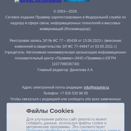
© 2003—2026.
Сетевое издание Правмир зарегистрировано в Федеральной службе по
надзору в сфере связи, информационных технологий и массовых
коммуникаций (Роскомнадзор).
Реестровая запись ЭЛ № ФС 77 – 85438 от 13.06.2023 г. (внесение
изменений в свидетельство ЭЛ ФС 77-44847 от 03.05.2011 г.)
Учредитель: Автономная некоммерческая организация информационно-
познавательный центр «Правмир» (АНО «Правмир») (ОГРН
1107799036730)
Главный редактор: Данилова А.А.
Адрес электронной почты редакции:
info@pravmir.ru
Телефон: +7 926 530 96 05
Чтобы связаться с редакцией или сообщить обо всех замеченных
ошибках, воспользуйтесь
формой обратной связи
.
Файлы Cookies
Републикация материалов сайта в печатных изданиях (книгах, прессе)
Для улучшения работы сайт pravmir.ru может
возможна только с письменного разрешения редакции.
собирать данные, используя файлы cookie и
метрические программы. Это соответствует
Политике обработки и защиты персональных данных