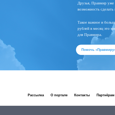
Друзья, Правмир уже 
возможность сделать 
Такое важное и больш
рублей в месяц это м
для Правмира.
Помочь «Правмиру
Рассылка
О портале
Контакты
Партнёрам