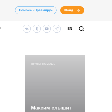
Помочь «Правмиру»
Фонд
EN
НУЖНА ПОМОЩЬ
Максим слышит