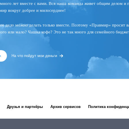
много лет вместе с вами. Вся наша команда живет общим делом и 
мир вокруг добрее и милосерднее!
ое дело можно делать только вместе. Поэтому «Правмир» просит в
ного или мало? Чашка кофе? Это не так много для семейного бюджет
»
На что пойдут мои деньги
Друзья и партнёры
Архив сервисов
Политика конфиденц