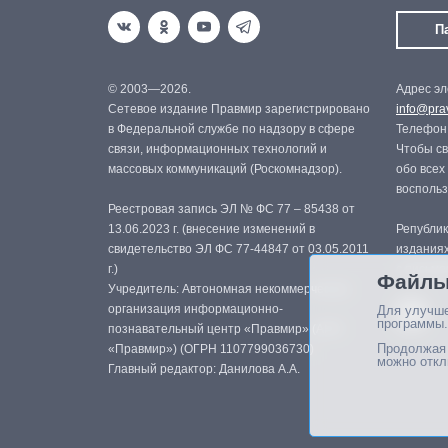
П
© 2003—2026.
Адрес эл
Сетевое издание Правмир зарегистрировано
info@prav
в Федеральной службе по надзору в сфере
Телефон:
связи, информационных технологий и
Чтобы св
массовых коммуникаций (Роскомнадзор).
обо всех
восполь
Реестровая запись ЭЛ № ФС 77 – 85438 от
13.06.2023 г. (внесение изменений в
Републик
свидетельство ЭЛ ФС 77-44847 от 03.05.2011
изданиях
г.)
с письме
Файлы
Учредитель: Автономная некоммерческая
организация информационно-
Для улучше
программы.
познавательный центр «Правмир» (АНО
Продолжая 
«Правмир») (ОГРН 1107799036730)
можно откл
Главный редактор: Данилова А.А.