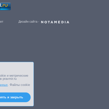
жет
Дизайн сайта -
okie и метрические
в pravmir.ru
анных
. Файлы cookie
нять и закрыть