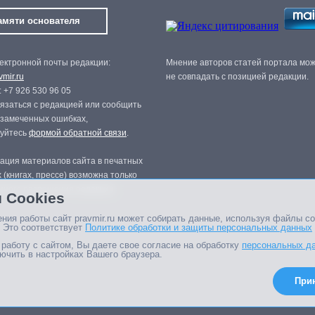
амяти основателя
ектронной почты редакции:
Мнение авторов статей портала мо
mir.ru
не совпадать с позицией редакции.
 +7 926 530 96 05
язаться с редакцией или сообщить
 замеченных ошибках,
зуйтесь
формой обратной связи
.
ация материалов сайта в печатных
 (книгах, прессе) возможна только
нного разрешения редакции.
 Cookies
ния работы сайт pravmir.ru может собирать данные, используя файлы co
 Это соответствует
Политике обработки и защиты персональных данных
работу с сайтом, Вы даете свое согласие на обработку
персональных д
ючить в настройках Вашего браузера.
При