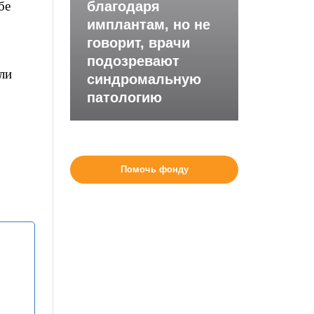
бе
благодаря
имплантам, но не
говорит, врачи
подозревают
ли
синдромальную
патологию
Помочь фонду