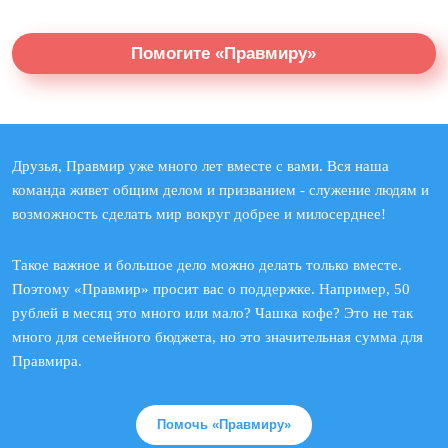
Помогите «Правмиру»
Друзья, Правмир уже много лет вместе с вами. Вся наша
команда живет общим делом и призванием - служение людям и
возможность сделать мир вокруг добрее и милосерднее!
Такое важное и большое дело можно делать только вместе.
Поэтому «Правмир» просит вас о поддержке. Например, 50
рублей в месяц это много или мало? Чашка кофе? Это не так
много для семейного бюджета, но это значительная сумма для
Правмира.
Помочь «Правмиру»