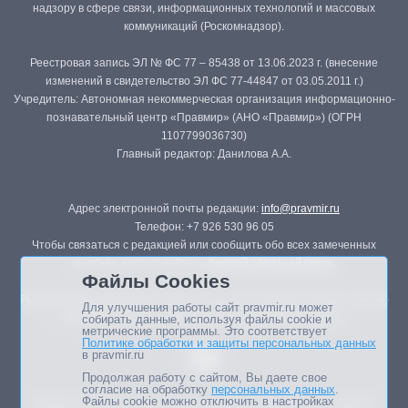
надзору в сфере связи, информационных технологий и массовых
коммуникаций (Роскомнадзор).
Реестровая запись ЭЛ № ФС 77 – 85438 от 13.06.2023 г. (внесение
изменений в свидетельство ЭЛ ФС 77-44847 от 03.05.2011 г.)
Учредитель: Автономная некоммерческая организация информационно-
познавательный центр «Правмир» (АНО «Правмир») (ОГРН
1107799036730)
Главный редактор: Данилова А.А.
Адрес электронной почты редакции:
info@pravmir.ru
Телефон: +7 926 530 96 05
Чтобы связаться с редакцией или сообщить обо всех замеченных
ошибках, воспользуйтесь
формой обратной связи
.
Файлы Cookies
Републикация материалов сайта в печатных изданиях (книгах, прессе)
Для улучшения работы сайт pravmir.ru может
возможна только с письменного разрешения редакции.
собирать данные, используя файлы cookie и
метрические программы. Это соответствует
Политике обработки и защиты персональных данных
в pravmir.ru
Продолжая работу с сайтом, Вы даете свое
согласие на обработку
персональных данных
.
Файлы cookie можно отключить в настройках
Мнение авторов статей портала может не совпадать с позицией