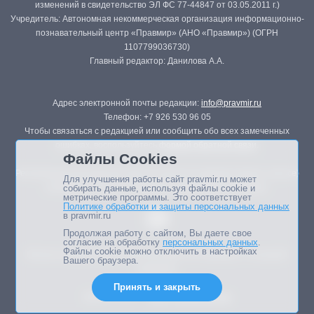
изменений в свидетельство ЭЛ ФС 77-44847 от 03.05.2011 г.)
Учредитель: Автономная некоммерческая организация информационно-
познавательный центр «Правмир» (АНО «Правмир») (ОГРН
1107799036730)
Главный редактор: Данилова А.А.
Адрес электронной почты редакции:
info@pravmir.ru
Телефон: +7 926 530 96 05
Чтобы связаться с редакцией или сообщить обо всех замеченных
ошибках, воспользуйтесь
формой обратной связи
.
Файлы Cookies
Републикация материалов сайта в печатных изданиях (книгах, прессе)
Для улучшения работы сайт pravmir.ru может
возможна только с письменного разрешения редакции.
собирать данные, используя файлы cookie и
метрические программы. Это соответствует
Политике обработки и защиты персональных данных
в pravmir.ru
Продолжая работу с сайтом, Вы даете свое
согласие на обработку
персональных данных
.
Файлы cookie можно отключить в настройках
Мнение авторов статей портала может не совпадать с позицией
Вашего браузера.
редакции.
Принять и закрыть
Дизайн сайта -