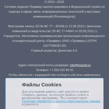
© 2003—2026.
Сетевое издание Правмир зарегистрировано в Федеральной службе по
надзору в сфере связи, информационных технологий и массовых
коммуникаций (Роскомнадзор).
Реестровая запись ЭЛ № ФС 77 – 85438 от 13.06.2023 г. (внесение
изменений в свидетельство ЭЛ ФС 77-44847 от 03.05.2011 г.)
Учредитель: Автономная некоммерческая организация информационно-
познавательный центр «Правмир» (АНО «Правмир») (ОГРН
1107799036730)
Главный редактор: Данилова А.А.
Адрес электронной почты редакции:
info@pravmir.ru
Телефон: +7 926 530 96 05
Чтобы связаться с редакцией или сообщить обо всех замеченных
ошибках, воспользуйтесь
формой обратной связи
.
Файлы Cookies
Републикация материалов сайта в печатных изданиях (книгах, прессе)
Для улучшения работы сайт pravmir.ru может
возможна только с письменного разрешения редакции.
собирать данные, используя файлы cookie и
метрические программы. Это соответствует
Политике обработки и защиты персональных данных
в pravmir.ru