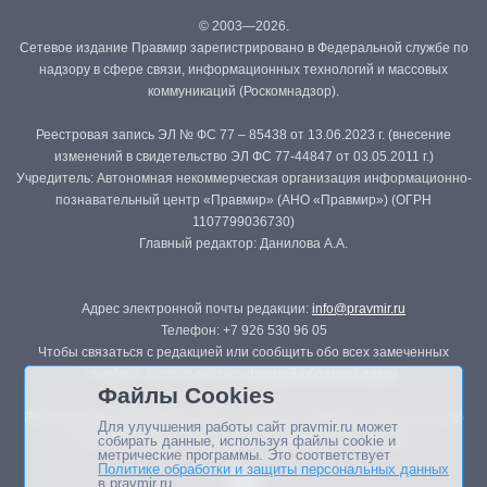
© 2003—2026.
Сетевое издание Правмир зарегистрировано в Федеральной службе по
надзору в сфере связи, информационных технологий и массовых
коммуникаций (Роскомнадзор).
Реестровая запись ЭЛ № ФС 77 – 85438 от 13.06.2023 г. (внесение
изменений в свидетельство ЭЛ ФС 77-44847 от 03.05.2011 г.)
Учредитель: Автономная некоммерческая организация информационно-
познавательный центр «Правмир» (АНО «Правмир») (ОГРН
1107799036730)
Главный редактор: Данилова А.А.
Адрес электронной почты редакции:
info@pravmir.ru
Телефон: +7 926 530 96 05
Чтобы связаться с редакцией или сообщить обо всех замеченных
ошибках, воспользуйтесь
формой обратной связи
.
Файлы Cookies
Републикация материалов сайта в печатных изданиях (книгах, прессе)
Для улучшения работы сайт pravmir.ru может
возможна только с письменного разрешения редакции.
собирать данные, используя файлы cookie и
метрические программы. Это соответствует
Политике обработки и защиты персональных данных
в pravmir.ru