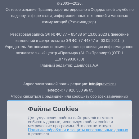
© 2003—2026.
Сетевое издание Правмир зарегистрировано в Федеральной службе по
надзору в сфере связи, информационных технологий и массовых
коммуникаций (Роскомнадзор).
Реестровая запись ЭЛ № ФС 77 – 85438 от 13.06.2023 г. (внесение
изменений в свидетельство ЭЛ ФС 77-44847 от 03.05.2011 г.)
Учредитель: Автономная некоммерческая организация информационно-
познавательный центр «Правмир» (АНО «Правмир») (ОГРН
1107799036730)
Главный редактор: Данилова А.А.
Адрес электронной почты редакции:
info@pravmir.ru
Телефон: +7 926 530 96 05
Чтобы связаться с редакцией или сообщить обо всех замеченных
ошибках, воспользуйтесь
формой обратной связи
.
Файлы Cookies
Републикация материалов сайта в печатных изданиях (книгах, прессе)
Для улучшения работы сайт pravmir.ru может
возможна только с письменного разрешения редакции.
собирать данные, используя файлы cookie и
метрические программы. Это соответствует
Политике обработки и защиты персональных данных
в pravmir.ru