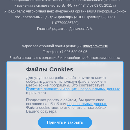
изменений в свидетельство ЭЛ ФС 77-44847 от 03.05.2011 г.)
Учредитель: Автономная некоммерческая организация информационно-
познавательный центр «Правмир» (АНО «Правмир») (ОГРН
1107799036730)
Главный редактор: Данилова А.А.
Адрес электронной почты редакции:
info@pravmir.ru
Телефон: +7 926 530 96 05
Чтобы связаться с редакцией или сообщить обо всех замеченных
ошибках, воспользуйтесь
формой обратной связи
.
Файлы Cookies
Републикация материалов сайта в печатных изданиях (книгах, прессе)
Для улучшения работы сайт pravmir.ru может
возможна только с письменного разрешения редакции.
собирать данные, используя файлы cookie и
метрические программы. Это соответствует
Политике обработки и защиты персональных данных
в pravmir.ru
Продолжая работу с сайтом, Вы даете свое
согласие на обработку
персональных данных
.
Файлы cookie можно отключить в настройках
Мнение авторов статей портала может не совпадать с позицией
Вашего браузера.
редакции.
Принять и закрыть
Дизайн сайта -