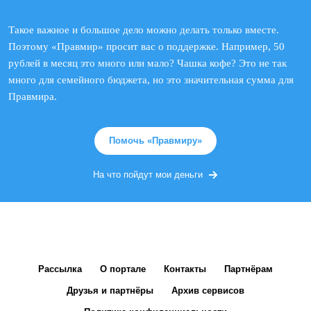
Такое важное и большое дело можно делать только вместе.
Поэтому «Правмир» просит вас о поддержке. Например, 50
рублей в месяц это много или мало? Чашка кофе? Это не так
много для семейного бюджета, но это значительная сумма для
Правмира.
Помочь «Правмиру»
На что пойдут мои деньги
Рассылка
О портале
Контакты
Партнёрам
Друзья и партнёры
Архив сервисов