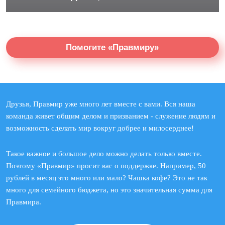
Помогите «Правмиру»
Друзья, Правмир уже много лет вместе с вами. Вся наша
команда живет общим делом и призванием - служение людям и
возможность сделать мир вокруг добрее и милосерднее!
Такое важное и большое дело можно делать только вместе.
Поэтому «Правмир» просит вас о поддержке. Например, 50
рублей в месяц это много или мало? Чашка кофе? Это не так
много для семейного бюджета, но это значительная сумма для
Правмира.