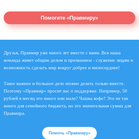
Помогите «Правмиру»
Друзья, Правмир уже много лет вместе с вами. Вся наша
команда живет общим делом и призванием - служение людям и
возможность сделать мир вокруг добрее и милосерднее!
Такое важное и большое дело можно делать только вместе.
Поэтому «Правмир» просит вас о поддержке. Например, 50
рублей в месяц это много или мало? Чашка кофе? Это не так
много для семейного бюджета, но это значительная сумма для
Правмира.
Помочь «Правмиру»