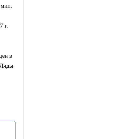
рмии.
7 г.
ден в
 Ляды