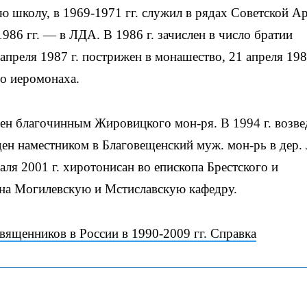
ю школу, в 1969-1971 гг. служил в рядах Советской А
1986 гг. — в ЛДА. В 1986 г. зачислен в число братии
преля 1987 г. пострижен в монашество, 21 апреля 198
о иеромонаха.
ачен благочинным Жировицкого мон-ря. В 1994 г. возве
еден наместником в Благовещенский муж. мон-рь в дер.
ля 2001 г. хиротонисан во епископа Брестского и
н на Могилевскую и Мстиславскую кафедру.
священников в России в 1990-2009 гг. Справка