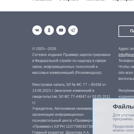
П
© 2003—2026.
Адрес эл
Сетевое издание Правмир зарегистрировано
info@prav
в Федеральной службе по надзору в сфере
Телефон:
связи, информационных технологий и
Чтобы св
массовых коммуникаций (Роскомнадзор).
обо всех
восполь
Реестровая запись ЭЛ № ФС 77 – 85438 от
13.06.2023 г. (внесение изменений в
Републик
свидетельство ЭЛ ФС 77-44847 от 03.05.2011
изданиях
г.)
с письме
Файлы
Учредитель: Автономная некоммерческая
организация информационно-
Для улучше
программы.
познавательный центр «Правмир» (АНО
Продолжая 
«Правмир») (ОГРН 1107799036730)
можно откл
Главный редактор: Данилова А.А.