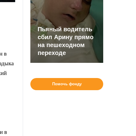
Пьяный водитель
сбил Арину прямо
на пешеходном
переходе
н в
адыка
кий
Помочь фонду
и в