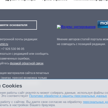
амяти основателя
ектронной почты редакции:
Мнение авторов статей портала мо
mir.ru
не совпадать с позицией редакции.
 +7 926 530 96 05
язаться с редакцией или сообщить
 замеченных ошибках,
зуйтесь
формой обратной связи
.
ация материалов сайта в печатных
 (книгах, прессе) возможна только
нного разрешения редакции.
 Cookies
ния работы сайт pravmir.ru может собирать данные, используя файлы co
 Это соответствует
Политике обработки и защиты персональных данных
работу с сайтом, Вы даете свое согласие на обработку
персональных д
ючить в настройках Вашего браузера.