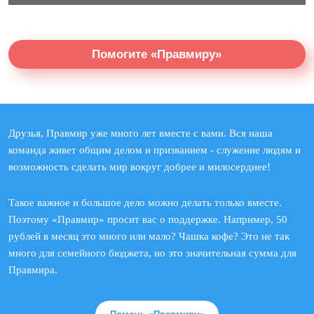
Помогите «Правмиру»
Друзья, Правмир уже много лет вместе с вами. Вся наша
команда живет общим делом и призванием - служение людям и
возможность сделать мир вокруг добрее и милосерднее!
Такое важное и большое дело можно делать только вместе.
Поэтому «Правмир» просит вас о поддержке. Например, 50
рублей в месяц это много или мало? Чашка кофе? Это не так
много для семейного бюджета, но это значительная сумма для
Правмира.