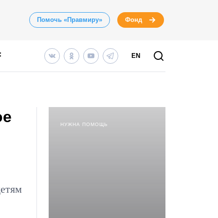
Помочь «Правмиру»
Фонд
EN
ое
НУЖНА ПОМОЩЬ
детям