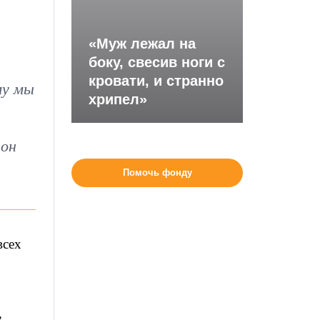
«Муж лежал на
боку, свесив ноги с
кровати, и странно
му мы
хрипел»
тон
Помочь фонду
всех
,