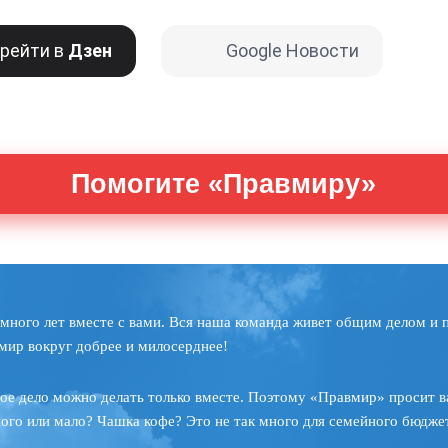
рейти в
Дзен
Google Новости
Помогите «Правмиру»
много лет вместе с вами. Вся наша команда живет общим делом и 
мир вокруг добрее и милосерднее!
ое дело можно делать только вместе. Поэтому «Правмир» просит в
ного или мало? Чашка кофе? Это не так много для семейного бюджет