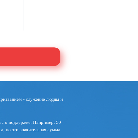
призванием - служение людям и
ас о поддержке. Например, 50
а, но это значительная сумма