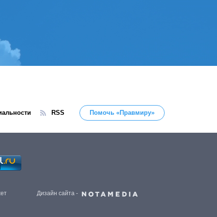
иальности
RSS
Помочь «Правмиру»
жет
Дизайн сайта -