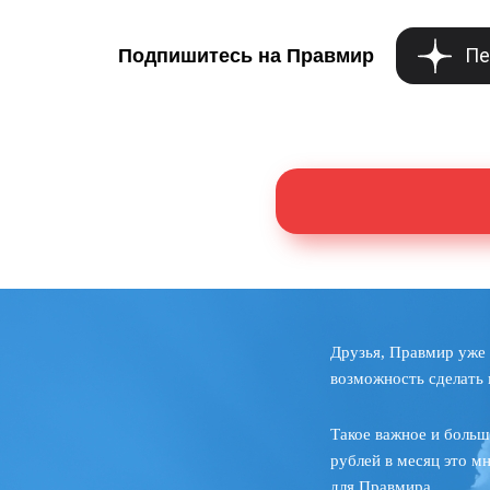
Пе
Подпишитесь на Правмир
Друзья, Правмир уже 
возможность сделать 
Такое важное и больш
рублей в месяц это м
для Правмира.